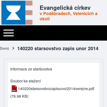
Skip to header
Skip to main navigation
Přejít k hlavnímu obsahu
Skip to footer
Evangelická církev
v Poděbradech, Velenicích a
okolí
Toggle main menu
Main navigation
140220 starsovstvo zapis unor 2014
Domů
Drobečková navigace
Informace ze staršovstva
Soubor ke stažení
140220starsovstvozapisunor2014verejne.pdf
(76.98 KB)