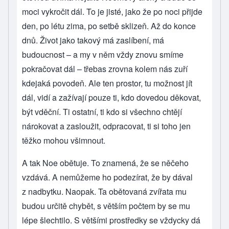
moci vykročit dál. To je jisté, jako že po noci přijde
den, po létu zima, po setbě sklizeň. Až do konce
dnů. Život jako takový má zaslíbení, má
budoucnost – a my v něm vždy znovu smíme
pokračovat dál – třebas zrovna kolem nás zuří
kdejaká povodeň. Ale ten prostor, tu možnost jít
dál, vidí a zažívají pouze ti, kdo dovedou děkovat,
být vděční. Ti ostatní, ti kdo si všechno chtějí
nárokovat a zasloužit, odpracovat, ti si toho jen
těžko mohou všimnout.
A tak Noe obětuje. To znamená, že se něčeho
vzdává. A nemůžeme ho podezírat, že by dával
z nadbytku. Naopak. Ta obětovaná zvířata mu
budou určitě chybět, s větším počtem by se mu
lépe šlechtilo. S většími prostředky se vždycky dá