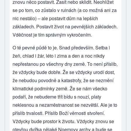
znovu něco postavit. Zasít nebo sklidit. Neohlížet
se po tom, co zůstalo v ruinách (a co možná ani za
nic nestálo) – ale postavit dům na lepších
základech. Postavit život na pevnějších základech.
Vděčnost je tím správným vykročením.
O té pevné půdě to je. Snad především. Setba i
žeň, chlad i žár, léto i zima a den a noc nikdy
nepřestanou po všechny dny země. To není příslib,
že vždycky bude dobře. Že se vždycky urodí dost,
že nebudou povodně a katastrofy, že se nezmění
klimatické podmínky země. Že se nám všecko
podaří, že nebudeme třít bídu s nouzí, platy
neklesnou a nezaměstnanost se nezvětší. Ale je to
příslib trvalosti. Příslib Boží věrnosti stvoření.
Vždycky bude prostor k životu. Vždycky znovu se
otevřou dvířka nějaké Noemovy archy a bude se