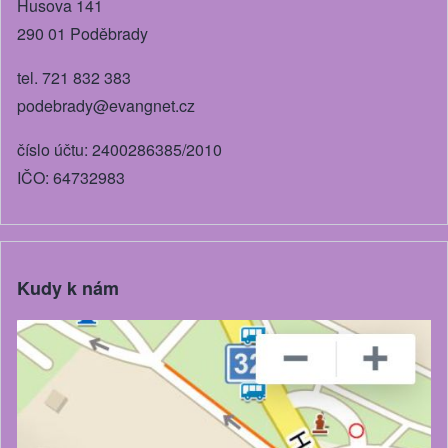
Husova 141
290 01 Poděbrady
tel. 721 832 383
podebrady@evangnet.cz
číslo účtu: 2400286385/2010
IČO: 64732983
Kudy k nám