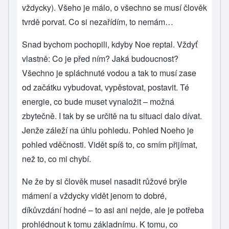
vždycky). Všeho je málo, o všechno se musí člověk
tvrdě porvat. Co si nezařídím, to nemám…
Snad bychom pochopili, kdyby Noe reptal. Vždyť
vlastně: Co je před ním? Jaká budoucnost?
Všechno je spláchnuté vodou a tak to musí zase
od začátku vybudovat, vypěstovat, postavit. Té
energie, co bude muset vynaložit – možná
zbytečně. I tak by se určitě na tu situaci dalo dívat.
Jenže záleží na úhlu pohledu. Pohled Noeho je
pohled vděčnosti. Vidět spíš to, co smím přijímat,
než to, co mi chybí.
Ne že by si člověk musel nasadit růžové brýle
mámení a vždycky vidět jenom to dobré,
díkůvzdání hodné – to asi ani nejde, ale je potřeba
prohlédnout k tomu základnímu. K tomu, co