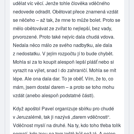
udělat víc věcí. Jenže tohle člověka vděčného
nedovede odradit. Obětovat přece znamená vzdát
se něčeho – až tak, že mne to může bolet. Proto se
mělo obětovávat ze zvířat to nejlepší, bez vady,
prvorozené. Proto také nejvíc dala chudá vdova.
Nedala něco málo ze svého nadbytku, ale dala
z nedostatku. V jejím rozpočtu jí to bude chybět.
Mohla si za to koupit alespoň lepší plášť nebo si
vyrazit na výlet, snad i do zahraničí. Mohla se mít
lépe. Ale ona dala dar. To je oběť. Vím, že to, co
mám, jsem dostal darem – a proto se toho mohu
vzdát (anebo alespoň podstatné části).
Když apoštol Pavel organizuje sbírku pro chudé
v Jeruzalémě, tak ji nazývá „darem vděčnosti“.
Vděčnost myslí na druhé. Na ty, kdo toho třeba tolik
nemají, kdo jsou na tom ještě hůř než já. A nejen