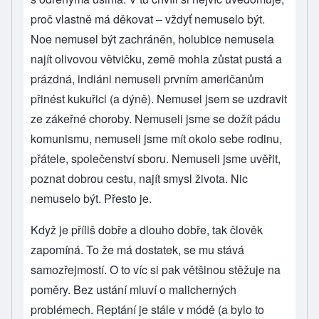
proč vlastně má děkovat – vždyť nemuselo být.
Noe nemusel být zachráněn, holubice nemusela
najít olivovou větvičku, země mohla zůstat pustá a
prázdná, indiáni nemuseli prvním američanům
přinést kukuřici (a dýně). Nemusel jsem se uzdravit
ze zákeřné choroby. Nemuseli jsme se dožít pádu
komunismu, nemuseli jsme mít okolo sebe rodinu,
přátele, společenství sboru. Nemuseli jsme uvěřit,
poznat dobrou cestu, najít smysl života. Nic
nemuselo být. Přesto je.
Když je příliš dobře a dlouho dobře, tak člověk
zapomíná. To že má dostatek, se mu stává
samozřejmostí. O to víc si pak většinou stěžuje na
poměry. Bez ustání mluví o malicherných
problémech. Reptání je stále v módě (a bylo to