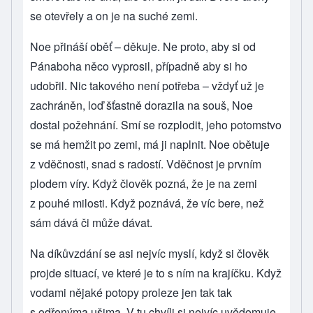
se otevřely a on je na suché zemi.
Noe přináší oběť – děkuje. Ne proto, aby si od
Pánaboha něco vyprosil, případně aby si ho
udobřil. Nic takového není potřeba – vždyť už je
zachráněn, loď šťastně dorazila na souš, Noe
dostal požehnání. Smí se rozplodit, jeho potomstvo
se má hemžit po zemi, má ji naplnit. Noe obětuje
z vděčnosti, snad s radostí. Vděčnost je prvním
plodem víry. Když člověk pozná, že je na zemi
z pouhé milosti. Když poznává, že víc bere, než
sám dává či může dávat.
Na díkůvzdání se asi nejvíc myslí, když si člověk
projde situací, ve které je to s ním na krajíčku. Když
vodami nějaké potopy proleze jen tak tak
s odřenýma ušima. V tu chvíli si nejvíc uvědomuje,