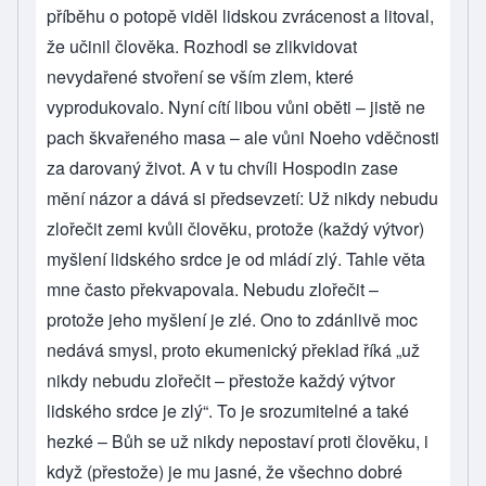
příběhu o potopě viděl lidskou zvrácenost a litoval,
že učinil člověka. Rozhodl se zlikvidovat
nevydařené stvoření se vším zlem, které
vyprodukovalo. Nyní cítí libou vůni oběti – jistě ne
pach škvařeného masa – ale vůni Noeho vděčnosti
za darovaný život. A v tu chvíli Hospodin zase
mění názor a dává si předsevzetí: Už nikdy nebudu
zlořečit zemi kvůli člověku, protože (každý výtvor)
myšlení lidského srdce je od mládí zlý. Tahle věta
mne často překvapovala. Nebudu zlořečit –
protože jeho myšlení je zlé. Ono to zdánlivě moc
nedává smysl, proto ekumenický překlad říká „už
nikdy nebudu zlořečit – přestože každý výtvor
lidského srdce je zlý“. To je srozumitelné a také
hezké – Bůh se už nikdy nepostaví proti člověku, i
když (přestože) je mu jasné, že všechno dobré