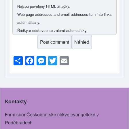
Nejsou povoleny HTML značky.
Web page addresses and email addresses turn into links
automatically.
Řádky a odstavce se zalomí automaticky.
S
F
M
T
E
h
a
e
wi
m
ar
c
ss
tt
ail
e
e
e
er
b
n
Kontakty
o
g
o
er
Farní sbor Českobratrské církve evangelické v
k
Poděbradech