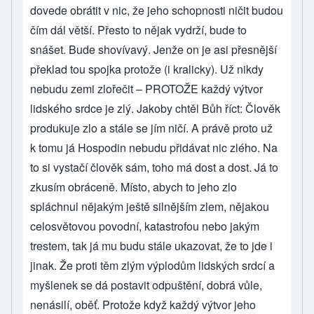
dovede obrátit v nic, že jeho schopnosti ničit budou
čím dál větší. Přesto to nějak vydrží, bude to
snášet. Bude shovívavý. Jenže on je asi přesnější
překlad tou spojka protože (i kralicky). Už nikdy
nebudu zemi zlořečit – PROTOŽE každý výtvor
lidského srdce je zlý. Jakoby chtěl Bůh říct: Člověk
produkuje zlo a stále se jím ničí. A právě proto už
k tomu já Hospodin nebudu přidávat nic zlého. Na
to si vystačí člověk sám, toho má dost a dost. Já to
zkusím obráceně. Místo, abych to jeho zlo
spláchnul nějakým ještě silnějším zlem, nějakou
celosvětovou povodní, katastrofou nebo jakým
trestem, tak já mu budu stále ukazovat, že to jde i
jinak. Že proti těm zlým výplodům lidských srdcí a
myšlenek se dá postavit odpuštění, dobrá vůle,
nenásilí, oběť. Protože když každý výtvor jeho