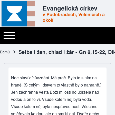
Skip to header
Skip to main navigation
Přejít k hlavnímu obsahu
Skip to footer
Evangelická církev
v Poděbradech, Velenicích a
okolí
Toggle main menu
Main navigation
Setba i žen, chlad i žár - Gn 8,15-22, Dí
Domů
Drobečková navigace
Noe slaví díkůvzdání. Má proč. Bylo to s ním na
hraně. (S celým lidstvem to vlastně bylo nahraně.)
Jen záchranná vesta Boží milosti ho udržela nad
vodou a on to ví. Všude kolem něj byla voda.
Všude kolem něj byla nespravedlnost. Všechno
směřovalo ke dnu, ale on smí jít dál. Dveře archy