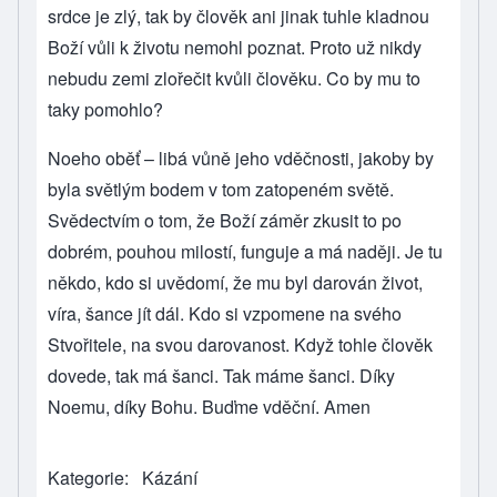
srdce je zlý, tak by člověk ani jinak tuhle kladnou
Boží vůli k životu nemohl poznat. Proto už nikdy
nebudu zemi zlořečit kvůli člověku. Co by mu to
taky pomohlo?
Noeho oběť – libá vůně jeho vděčnosti, jakoby by
byla světlým bodem v tom zatopeném světě.
Svědectvím o tom, že Boží záměr zkusit to po
dobrém, pouhou milostí, funguje a má naději. Je tu
někdo, kdo si uvědomí, že mu byl darován život,
víra, šance jít dál. Kdo si vzpomene na svého
Stvořitele, na svou darovanost. Když tohle člověk
dovede, tak má šanci. Tak máme šanci. Díky
Noemu, díky Bohu. Buďme vděční. Amen
Kategorie
Kázání