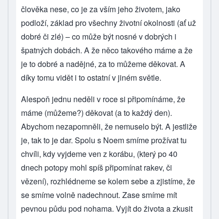
člověka nese, co je za vším jeho životem, jako
podloží, základ pro všechny životní okolnosti (ať už
dobré či zlé) – co může být nosné v dobrých i
špatných dobách. A že něco takového máme a že
je to dobré a nadějné, za to můžeme děkovat. A
díky tomu vidět i to ostatní v jiném světle.
Alespoň jednu neděli v roce si připomínáme, že
máme (můžeme?) děkovat (a to každý den).
Abychom nezapomněli, že nemuselo být. A jestliže
je, tak to je dar. Spolu s Noem smíme prožívat tu
chvíli, kdy vyjdeme ven z korábu, (který po 40
dnech potopy mohl spíš připomínat rakev, či
vězení), rozhlédneme se kolem sebe a zjistíme, že
se smíme volně nadechnout. Zase smíme mít
pevnou půdu pod nohama. Vyjít do života a zkusit