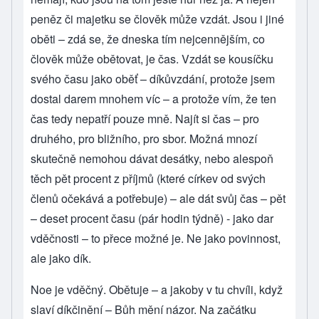
peněz či majetku se člověk může vzdát. Jsou i jiné
oběti – zdá se, že dneska tím nejcennějším, co
člověk může obětovat, je čas. Vzdát se kousíčku
svého času jako oběť – díkůvzdání, protože jsem
dostal darem mnohem víc – a protože vím, že ten
čas tedy nepatří pouze mně. Najít si čas – pro
druhého, pro bližního, pro sbor. Možná mnozí
skutečně nemohou dávat desátky, nebo alespoň
těch pět procent z příjmů (které církev od svých
členů očekává a potřebuje) – ale dát svůj čas – pět
– deset procent času (pár hodin týdně) - jako dar
vděčnosti – to přece možné je. Ne jako povinnost,
ale jako dík.
Noe je vděčný. Obětuje – a jakoby v tu chvíli, když
slaví díkčinění – Bůh mění názor. Na začátku